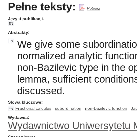
Pełne teksty:
Pobierz
Języki publikacji
EN
Abstrakty
We give some subordination
EN
normalized analytic function
non-Bazilevic type in the o
lemma, sufficient conditions
discussed.
Słowa kluczowe
Fractional calculus
subordination
non-Bazilevic function
Ja
EN
Wydawca
Wydawnictwo Uniwersytetu M