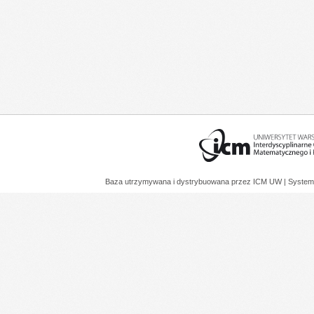
Baza utrzymywana i dystrybuowana przez
ICM UW
| System