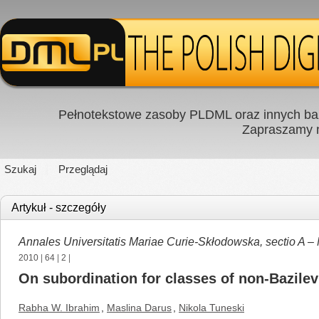
Pełnotekstowe zasoby PLDML oraz innych baz
Zapraszamy
Szukaj
Przeglądaj
Artykuł - szczegóły
Annales Universitatis Mariae Curie-Skłodowska, sectio A –
2010
|
64
|
2
|
On subordination for classes of non-Bazilev
Rabha W. Ibrahim
,
Maslina Darus
,
Nikola Tuneski