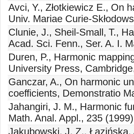
Avci, Y., Złotkiewicz E., On
Univ. Mariae Curie-Skłodowsk
Clunie, J., Sheil-Small, T., 
Acad. Sci. Fenn., Ser. A. I. M
Duren, P., Harmonic mapping
University Press, Cambridge
Ganczar, A., On harmonic uni
coefficients, Demonstratio Ma
Jahangiri, J. M., Harmonic func
Math. Anal. Appl., 235 (1999)
Jakubowski, J. Z., Łazińska,