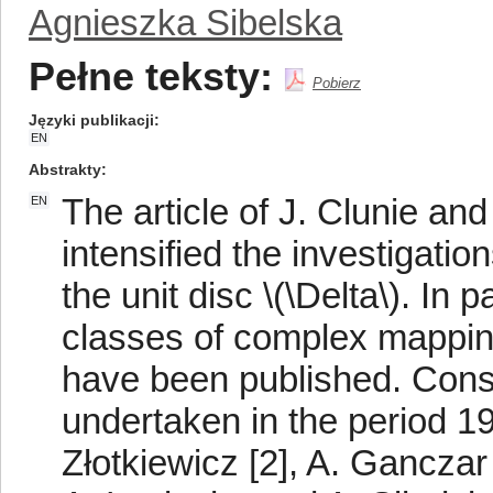
Agnieszka Sibelska
Pełne teksty:
Pobierz
Języki publikacji
EN
Abstrakty
The article of J. Clunie and
EN
intensified the investigati
the unit disc \(\Delta\). In
classes of complex mapping
have been published. Consi
undertaken in the period 1
Złotkiewicz [2], A. Gancza