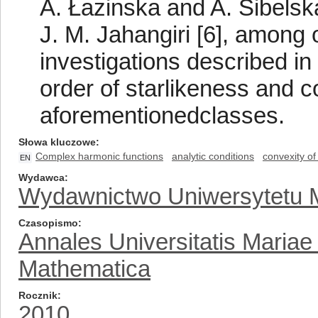
A. Łazinska and A. Sibelska 
J. M. Jahangiri [6], among 
investigations described in [
order of starlikeness and c
aforementionedclasses.
Słowa kluczowe
Complex harmonic functions
analytic conditions
convexity of 
EN
Wydawca
Wydawnictwo Uniwersytetu M
Czasopismo
Annales Universitatis Mariae
Mathematica
Rocznik
2010