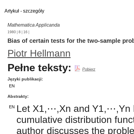
Artykuł - szczegóły
Mathematica Applicanda
1980
|
8
|
16
|
Bias of certain tests for the two-sample pr
Piotr Hellmann
Pełne teksty:
Pobierz
Języki publikacji
EN
Abstrakty
Let X1,⋯,Xn and Y1,⋯,Yn 
EN
cumulative distribution func
author discusses the probl