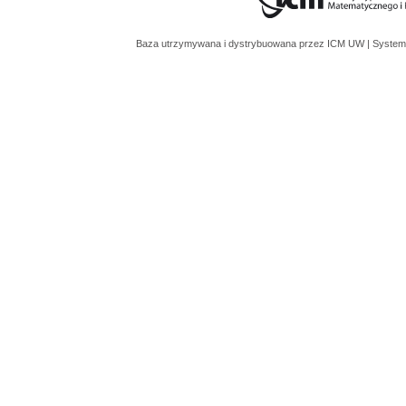
Baza utrzymywana i dystrybuowana przez
ICM UW
| System