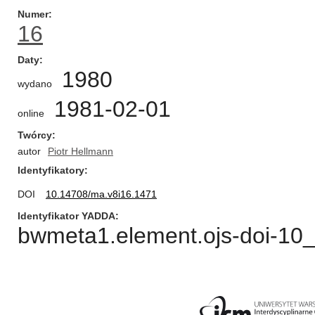
Numer
16
Daty
1980
wydano
1981-02-01
online
Twórcy
autor
Piotr Hellmann
Identyfikatory
DOI
10.14708/ma.v8i16.1471
Identyfikator YADDA
bwmeta1.element.ojs-doi-1