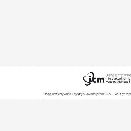
Baza utrzymywana i dystrybuowana przez
ICM UW
| System