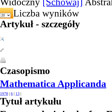
Widoczny
[Schowaj]
Abstra
Liczba wyników
Artykuł - szczegóły
Czasopismo
Mathematica Applicanda
1978
|
6
|
13
|
Tytuł artykułu