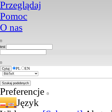
Przeglądaj
Pomoc
O nas
test
PL
EN
Preferencje
Język