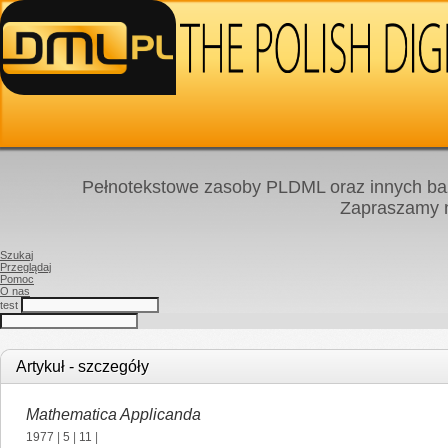
Pełnotekstowe zasoby PLDML oraz innych baz
Zapraszamy
Szukaj
Przeglądaj
Pomoc
O nas
test
Artykuł - szczegóły
Mathematica Applicanda
1977
|
5
|
11
|