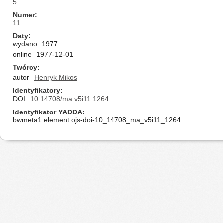
5
Numer
11
Daty
wydano
1977
online
1977-12-01
Twórcy
autor
Henryk Mikos
Identyfikatory
DOI
10.14708/ma.v5i11.1264
Identyfikator YADDA
bwmeta1.element.ojs-doi-10_14708_ma_v5i11_1264