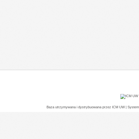
Baza utrzymywana i dystrybuowana przez
ICM UW
| System