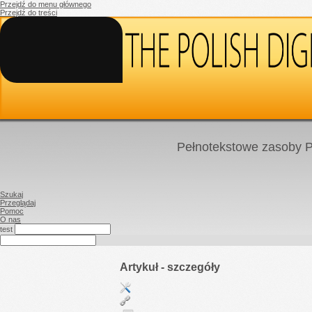
Przejdź do menu głównego
Przejdź do treści
Pełnotekstowe zasoby P
Szukaj
Przeglądaj
Pomoc
O nas
test
Artykuł - szczegóły