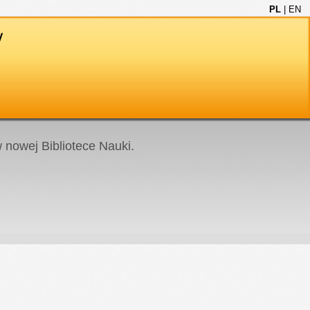
PL
|
EN
nowej Bibliotece Nauki.