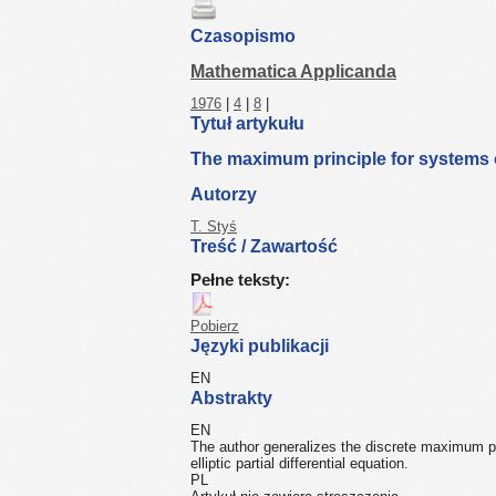
Czasopismo
Mathematica Applicanda
1976
|
4
|
8
|
Tytuł artykułu
The maximum principle for systems 
Autorzy
T. Styś
Treść / Zawartość
Pełne teksty:
Pobierz
Języki publikacji
EN
Abstrakty
EN
The author generalizes the discrete maximum pr
elliptic partial differential equation.
PL