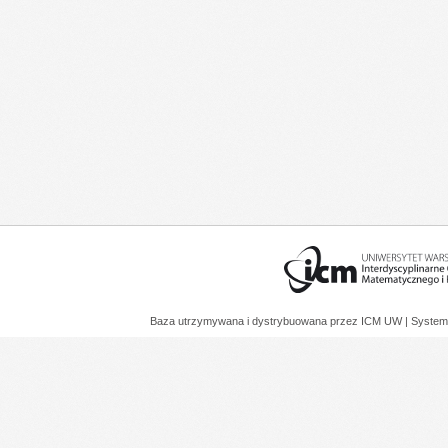
Baza utrzymywana i dystrybuowana przez
ICM UW
| System