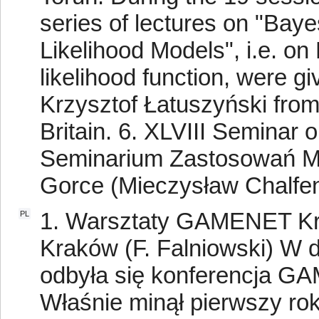
series of lectures on "Baye
Likelihood Models", i.e. on 
likelihood function, were g
Krzysztof Łatuszyński from
Britain. 6. XLVIII Seminar
Seminarium Zastosowań Ma
Gorce (Mieczysław Chalfe
1. Warsztaty GAMENET Kr
PL
Kraków (F. Falniowski) W 
odbyła się konferencja 
Właśnie minął pierwszy rok 