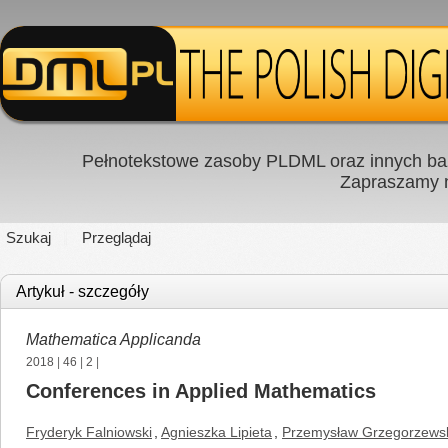
Pełnotekstowe zasoby PLDML oraz innych baz
Zapraszamy
Szukaj
Przeglądaj
Artykuł - szczegóły
Mathematica Applicanda
2018
|
46
|
2
|
Conferences in Applied Mathematics
Fryderyk Falniowski
,
Agnieszka Lipieta
,
Przemysław Grzegorzews