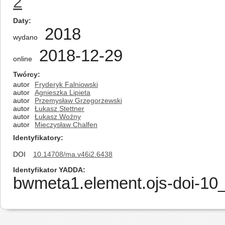
2
Daty
2018
wydano
2018-12-29
online
Twórcy
autor
Fryderyk Falniowski
autor
Agnieszka Lipieta
autor
Przemysław Grzegorzewski
autor
Łukasz Stettner
autor
Łukasz Woźny
autor
Mieczysław Chalfen
Identyfikatory
DOI
10.14708/ma.v46i2.6438
Identyfikator YADDA
bwmeta1.element.ojs-doi-1