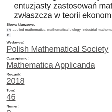
entuzjasty zastosowań ma
zwłaszcza w teorii ekonomi
Słowa kluczowe
applied mathematics, mathematical biology, industrial mathem
EN
PL
Wydawca
Polish Mathematical Society
Czasopismo
Mathematica Applicanda
Rocznik
2018
Tom
46
Numer