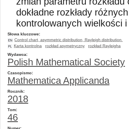
zmian parametru rozkładu
dokładne rozkłady różnyc
kontrolowanych wielkości i
Słowa kluczowe
Control chart, asymmetric distribution, Rayleigh distribution.
EN
Karta kontrolna
rozkład asymetryczny
rozkład Rayleigha
PL
Wydawca
Polish Mathematical Society
Czasopismo
Mathematica Applicanda
Rocznik
2018
Tom
46
Numer