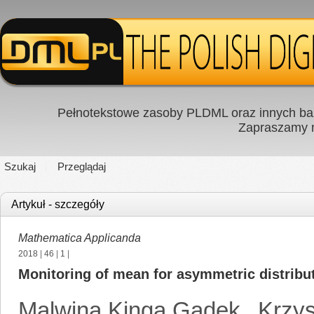
Pełnotekstowe zasoby PLDML oraz innych baz
Zapraszamy
Szukaj
Przeglądaj
Artykuł - szczegóły
Mathematica Applicanda
2018
|
46
|
1
|
Monitoring of mean for asymmetric distribu
Malwina Kinga Gądek
,
Krzys