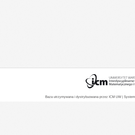
Baza utrzymywana i dystrybuowana przez
ICM UW
| System