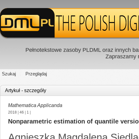
Pełnotekstowe zasoby PLDML oraz innych baz
Zapraszamy
Szukaj
Przeglądaj
Artykuł - szczegóły
Mathematica Applicanda
2018
|
46
|
1
|
Nonparametric estimation of quantile versio
Agnieszka Magdalena Siedl