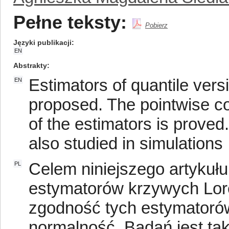
Pełne teksty:
Pobierz
Języki publikacji
EN
Abstrakty
Estimators of quantile vers
EN
proposed. The pointwise c
of the estimators is proved.
also studied in simulations
Celem niniejszego artykuł
PL
estymatorów krzywych Lor
zgodność tych estymatoró
normalność. Badań jest t