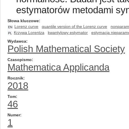
estymatorów metodami sym
Słowa kluczowe
Lorenz curve
quantile version of the Lorenz curve
nonparame
EN
Krzywa Lorentza
kwantylowy estymator
estymacja nieparam
PL
Wydawca
Polish Mathematical Society
Czasopismo
Mathematica Applicanda
Rocznik
2018
Tom
46
Numer
1