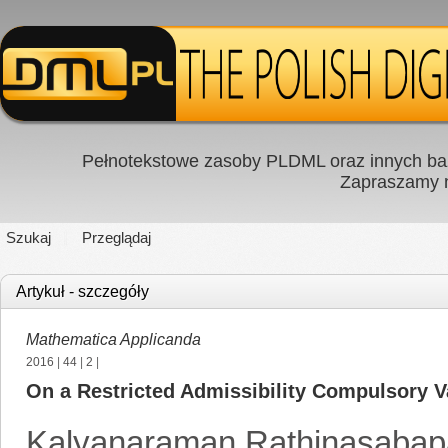
Pełnotekstowe zasoby PLDML oraz innych baz
Zapraszamy
Szukaj
Przeglądaj
Artykuł - szczegóły
Mathematica Applicanda
2016
|
44
|
2
|
On a Restricted Admissibility Compulsory V
Kalyanaraman Rathinasabap