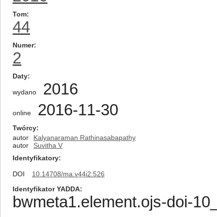
Tom
44
Numer
2
Daty
2016
wydano
2016-11-30
online
Twórcy
autor
Kalyanaraman Rathinasabapathy
autor
Suvitha V
Identyfikatory
DOI
10.14708/ma.v44i2.526
Identyfikator YADDA
bwmeta1.element.ojs-doi-1