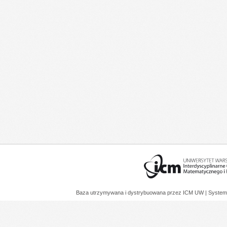
Baza utrzymywana i dystrybuowana przez
ICM UW
| System