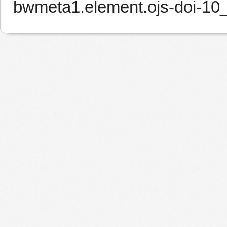
bwmeta1.element.ojs-doi-1