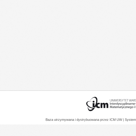
Baza utrzymywana i dystrybuowana przez
ICM UW
| System