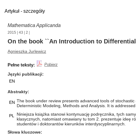
Artykuł - szczegóły
Mathematica Applicanda
2015
|
43
|
2
|
On the book ``An Introduction to Differenti
Agnieszka Jurlewicz
Pełne teksty:
Pobierz
Języki publikacji
EN
Abstrakty
The book under review presents advanced tools of stochastic cal
EN
Deterministic Modeling, Methods and Analysis. It is addressed 
Niniejsza książka stanowi kontynuację podręcznika, tych samy
PL
klasycznych, natomiast omawiany tu tom 2. prezentuje ideę 
studentów i doktorantów kierunków interdyscyplinarnych.
Słowa kluczowe