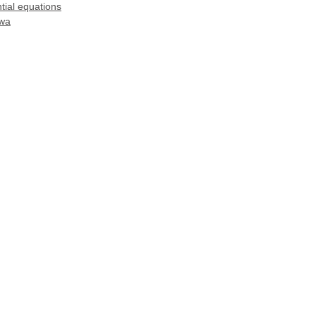
ntial equations
wa