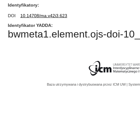
Identyfikatory
DOI
10.14708/ma.v42i3.623
Identyfikator YADDA
bwmeta1.element.ojs-doi-1
Baza utrzymywana i dystrybuowana przez
ICM UW
| System