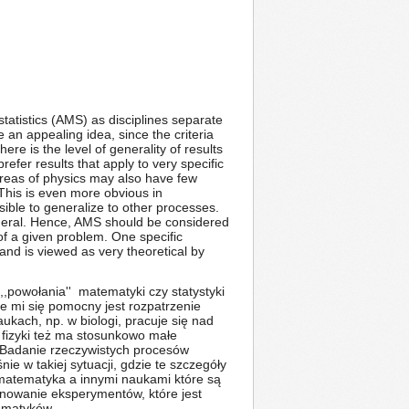
tatistics (AMS) as disciplines separate
an appealing idea, since the criteria
re is the level of generality of results
efer results that apply to very specific
areas of physics may also have few
 This is even more obvious in
ssible to generalize to other processes.
general. Hence, AMS should be considered
of a given problem. One specific
and is viewed as very theoretical by
,powołania'' matematyki czy statystyki
e mi się pomocny jest rozpatrzenie
ukach, np. w biologi, pracuje się nad
 fizyki też ma stosunkowo małe
h. Badanie rzeczywistych procesów
e w takiej sytuacji, gdzie te szczegóły
matematyka a innymi naukami które są
anowanie eksperymentów, które jest
tematyków.