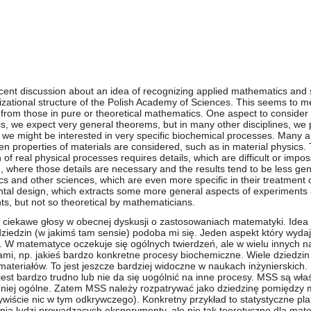
recent discussion about an idea of recognizing applied mathematics and s
zational structure of the Polish Academy of Sciences. This seems to me 
 from those in pure or theoretical mathematics. One aspect to consider he
cs, we expect very general theorems, but in many other disciplines, we pr
y, we might be interested in very specific biochemical processes. Many 
en properties of materials are considered, such as in material physics.
 of real physical processes requires details, which are difficult or impo
n, where those details are necessary and the results tend to be less 
s and other sciences, which are even more specific in their treatment 
ental design, which extracts some more general aspects of experiments 
ts, but not so theoretical by mathematicians.
iekawe głosy w obecnej dyskusji o zastosowaniach matematyki. Idea ,
iedzin (w jakimś tam sensie) podoba mi się. Jeden aspekt który wydaj
. W matematyce oczekuje się ogólnych twierdzeń, ale w wielu innych na
i, np. jakieś bardzo konkretne procesy biochemiczne. Wiele dziedzin
 materiałów. To jest jeszcze bardziej widoczne w naukach inżynierskic
st bardzo trudno lub nie da się uogólnić na inne procesy. MSS są właśni
mniej ogólne. Zatem MSS należy rozpatrywać jako dziedzinę pomiędzy 
ywiście nic w tym odkrywczego). Konkretny przykład to statystyczne pl
nia ludzi prowadzących eksperymenty, ale nie tak teoretyczne dla ma