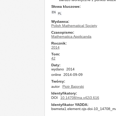
Słowa kluczowe
EN
PL
Wydawca
Polish Mathematical Society
Czasopismo
Mathematica Applicanda
Rocznik
2014
Tom
42
Daty
wydano
2014
online
2014-09-09
Twórcy
autor
Piotr Bajorski
Identyfikatory
DOI
10.14708/ma.v42i3.616
Identyfikator YADDA
bwmeta1.element.ojs-doi-10_14708_m