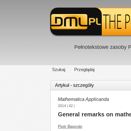
Pełnotekstowe zasoby P
Szukaj
Przeglądaj
Artykuł - szczegóły
Mathematica Applicanda
2014
|
42
|
General remarks on mathem
Piotr Bajorski