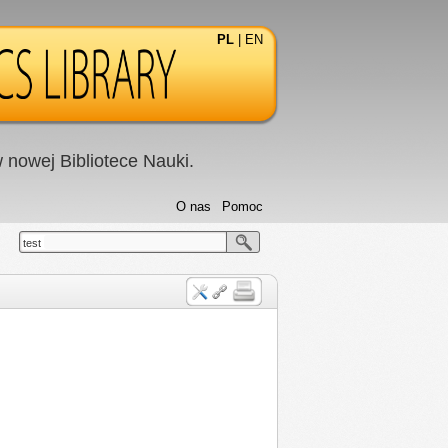
PL
|
EN
nowej Bibliotece Nauki.
O nas
Pomoc
test