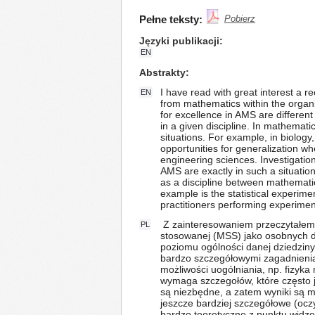
Pełne teksty:
Pobierz
Języki publikacji
EN
Abstrakty
I have read with great interest a 
EN
from mathematics within the organi
for excellence in AMS are different
in a given discipline. In mathemati
situations. For example, in biolog
opportunities for generalization wh
engineering sciences. Investigation
AMS are exactly in such a situatio
as a discipline between mathematic
example is the statistical experim
practitioners performing experimen
Z zainteresowaniem przeczytałem c
PL
stosowanej (MSS) jako osobnych dz
poziomu ogólności danej dziedziny
bardzo szczegółowymi zagadnieniam
możliwości uogólniania, np. fizyka
wymaga szczegołów, które często je
są niezbędne, a zatem wyniki są 
jeszcze bardziej szczegółowe (ocz
bardzo teoretyczne z punktu widze