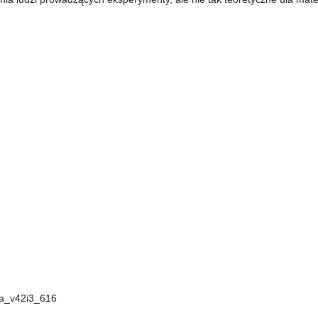
a_v42i3_616