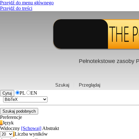
Przejdź do menu głównego
Przejdź do treści
Pełnotekstowe zasoby P
PL
|
EN
Szukaj
Przeglądaj
PL
EN
Preferencje
Język
Widoczny
[Schowaj]
Abstrakt
Liczba wyników