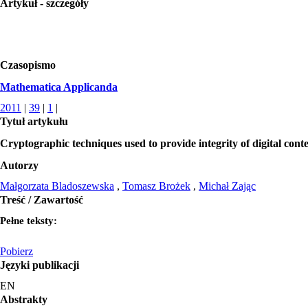
Artykuł - szczegóły
Czasopismo
Mathematica Applicanda
2011
|
39
|
1
|
Tytuł artykułu
Cryptographic techniques used to provide integrity of digital cont
Autorzy
Małgorzata Bladoszewska
,
Tomasz Brożek
,
Michał Zając
Treść / Zawartość
Pełne teksty:
Pobierz
Języki publikacji
EN
Abstrakty