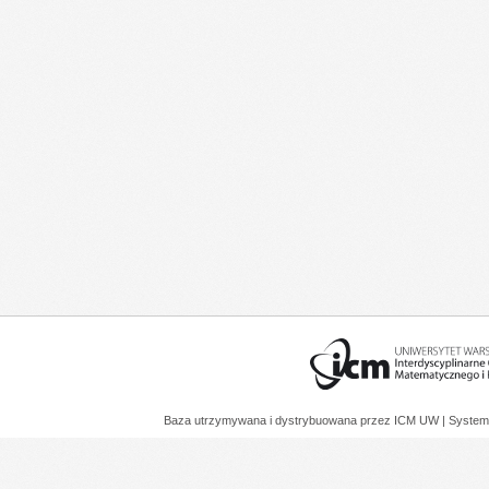
Baza utrzymywana i dystrybuowana przez
ICM UW
| System