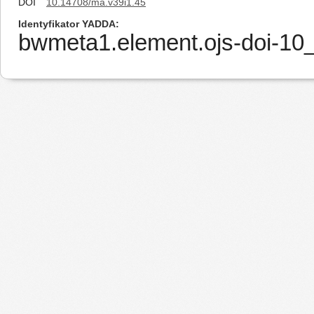
DOI
10.14708/ma.v39i1.45
Identyfikator YADDA
bwmeta1.element.ojs-doi-1