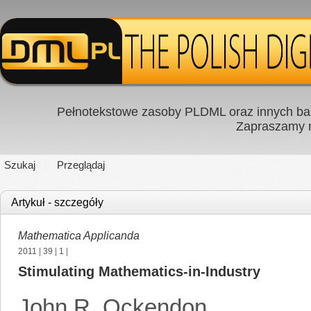
Pełnotekstowe zasoby PLDML oraz innych baz
Zapraszamy
Szukaj
Przeglądaj
Artykuł - szczegóły
Mathematica Applicanda
2011
|
39
|
1
|
Stimulating Mathematics-in-Industry
John R. Ockendon