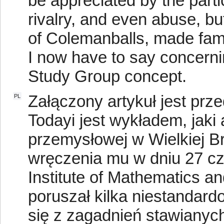
be appreciated by the part
rivalry, and even abuse, bu
of Colemanballs, made famo
I now have to say concerni
Study Group concept.
Załączony artykuł jest pr
PL
Todayi jest wykładem, jaki
przemysłowej w Wielkiej Br
wręczenia mu w dniu 27 cz
Institute of Mathematics an
poruszał kilka niestandar
się z zagadnień stawianyc