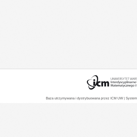
Baza utrzymywana i dystrybuowana przez
ICM UW
| System