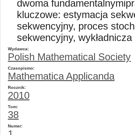
dwoma fundamentalnymipra
kluczowe: estymacja sekwe
sekwencyjny, proces stoc
sekwencyjny, wykładnicza
Wydawca
Polish Mathematical Society
Czasopismo
Mathematica Applicanda
Rocznik
2010
Tom
38
Numer
1