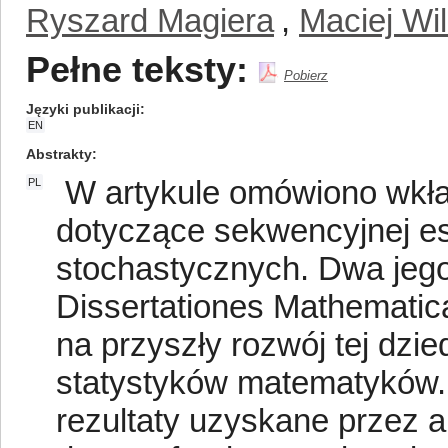
Ryszard Magiera
,
Maciej Wi
Pełne teksty:
Pobierz
Języki publikacji
EN
Abstrakty
W artykule omówiono wkła
PL
dotyczące sekwencyjnej es
stochastycznych. Dwa jego
Dissertationes Mathematica
na przyszły rozwój tej dzie
statystyków matematyków.
rezultaty uzyskane przez 