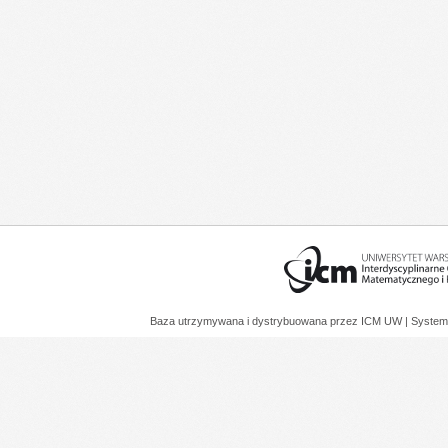
Baza utrzymywana i dystrybuowana przez
ICM UW
| System