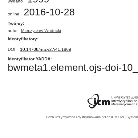
wydano
2016-10-28
online
Twórcy
autor
Mieczysław Wodecki
Identyfikatory
DOI
10.14708/ma.v27i41.1869
Identyfikator YADDA
bwmeta1.element.ojs-doi-1
Baza utrzymywana i dystrybuowana przez
ICM UW
| System