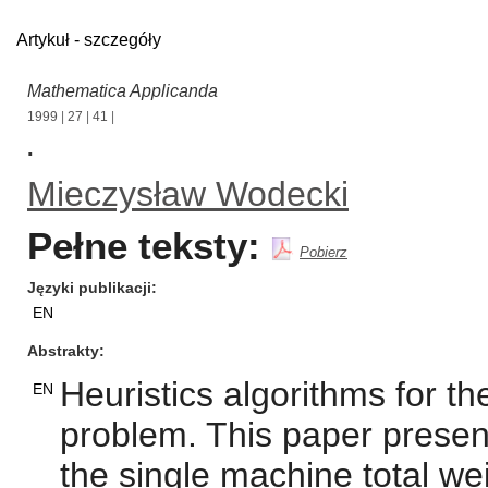
Artykuł - szczegóły
Mathematica Applicanda
1999
|
27
|
41
|
.
Mieczysław Wodecki
Pełne teksty:
Pobierz
Języki publikacji
EN
Abstrakty
Heuristics algorithms for th
EN
problem. This paper presen
the single machine total w