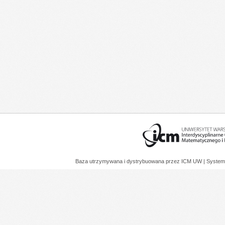
Baza utrzymywana i dystrybuowana przez
ICM UW
| System