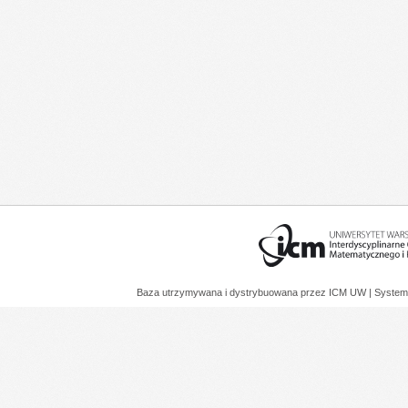
Baza utrzymywana i dystrybuowana przez
ICM UW
| System