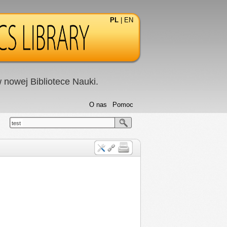
PL
|
EN
nowej Bibliotece Nauki.
O nas
Pomoc
test