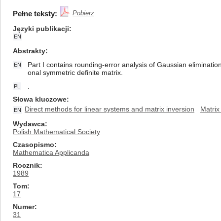
Pełne teksty:
Pobierz
Języki publikacji
EN
Abstrakty
Part I contains rounding-error analysis of Gaussian elimination 
EN
onal symmetric definite matrix.
.
PL
Słowa kluczowe
Direct methods for linear systems and matrix inversion
Matrix
EN
Wydawca
Polish Mathematical Society
Czasopismo
Mathematica Applicanda
Rocznik
1989
Tom
17
Numer
31