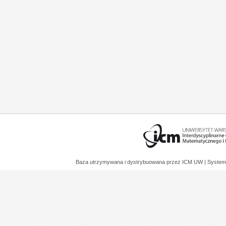
Baza utrzymywana i dystrybuowana przez
ICM UW
| System