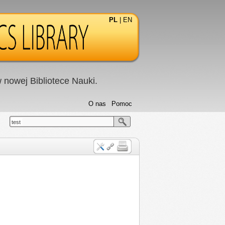
PL
|
EN
nowej Bibliotece Nauki.
O nas
Pomoc
test