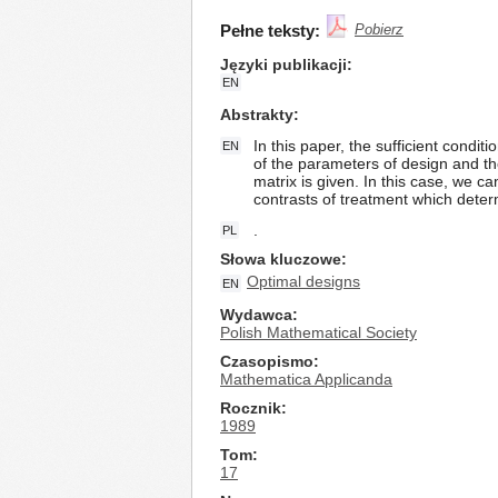
Pełne teksty:
Pobierz
Języki publikacji
EN
Abstrakty
In this paper, the sufficient condit
EN
of the parameters of design and thei
matrix is given. In this case, we ca
contrasts of treatment which deter
.
PL
Słowa kluczowe
Optimal designs
EN
Wydawca
Polish Mathematical Society
Czasopismo
Mathematica Applicanda
Rocznik
1989
Tom
17