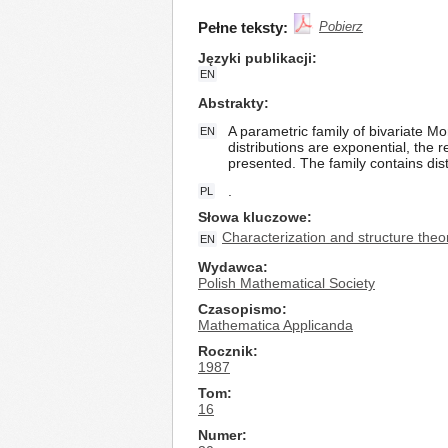
Pełne teksty:
Pobierz
Języki publikacji
EN
Abstrakty
A parametric family of bivariate Mor
EN
distributions are exponential, the r
presented. The family contains dist
.
PL
Słowa kluczowe
Characterization and structure theo
EN
Wydawca
Polish Mathematical Society
Czasopismo
Mathematica Applicanda
Rocznik
1987
Tom
16
Numer