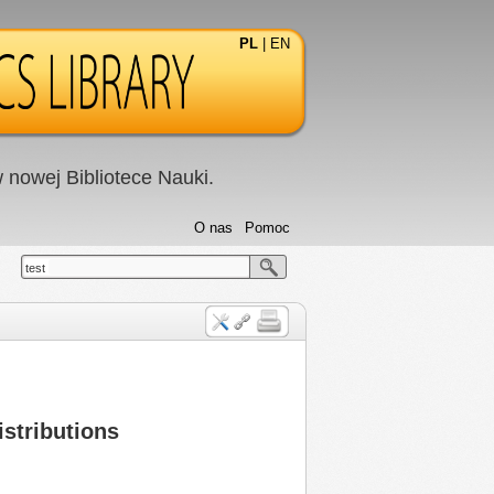
PL
|
EN
nowej Bibliotece Nauki.
O nas
Pomoc
test
istributions