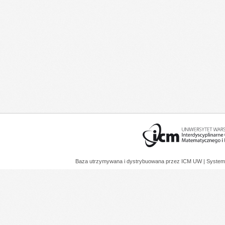
Baza utrzymywana i dystrybuowana przez
ICM UW
| System