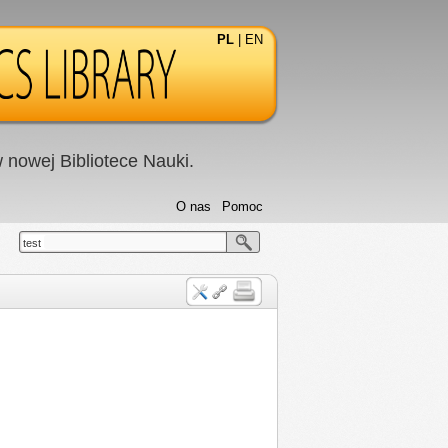
PL
|
EN
nowej Bibliotece Nauki.
O nas
Pomoc
test