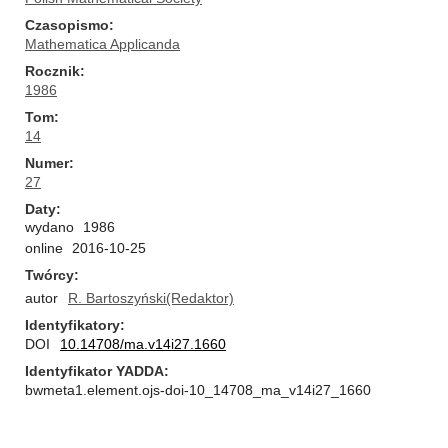
Czasopismo
Mathematica Applicanda
Rocznik
1986
Tom
14
Numer
27
Daty
wydano
1986
online
2016-10-25
Twórcy
autor
R. Bartoszyński(Redaktor)
Identyfikatory
DOI
10.14708/ma.v14i27.1660
Identyfikator YADDA
bwmeta1.element.ojs-doi-10_14708_ma_v14i27_1660