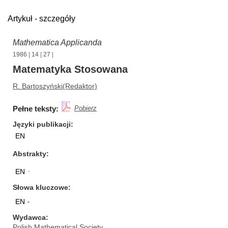
Artykuł - szczegóły
Mathematica Applicanda
1986
|
14
|
27
|
Matematyka Stosowana
R. Bartoszyński(Redaktor)
Pełne teksty:
Pobierz
Języki publikacji
EN
Abstrakty
.
EN
Słowa kluczowe
.
EN
Wydawca
Polish Mathematical Society