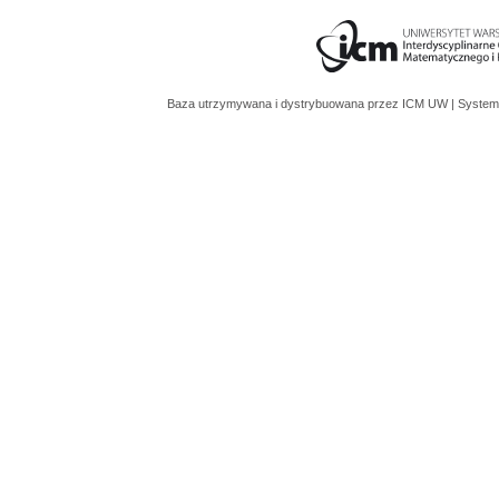
Baza utrzymywana i dystrybuowana przez
ICM UW
| System