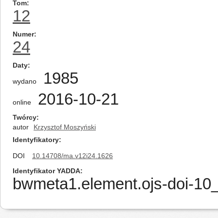
Tom
12
Numer
24
Daty
1985
wydano
2016-10-21
online
Twórcy
autor
Krzysztof Moszyński
Identyfikatory
DOI
10.14708/ma.v12i24.1626
Identyfikator YADDA
bwmeta1.element.ojs-doi-1