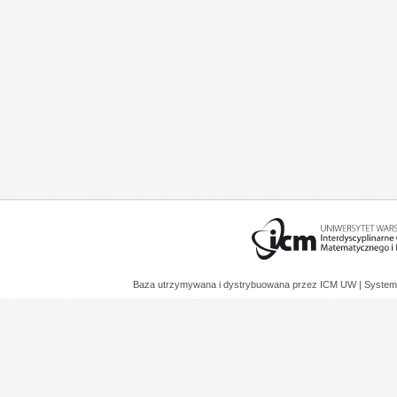
Baza utrzymywana i dystrybuowana przez
ICM UW
| System