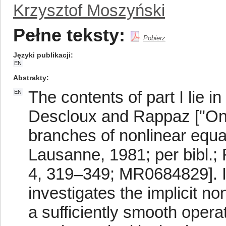
Krzysztof Moszyński
Pełne teksty:
Pobierz
Języki publikacji
EN
Abstrakty
The contents of part I lie i
EN
Descloux and Rappaz ["On 
branches of nonlinear equa
Lausanne, 1981; per bibl.;
4, 319–349; MR0684829]. 
investigates the implicit n
a sufficiently smooth opera