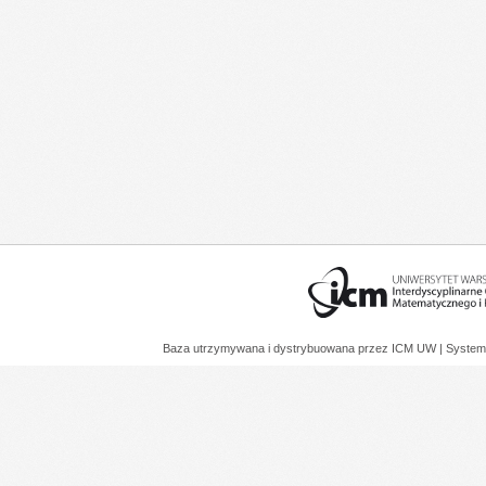
Baza utrzymywana i dystrybuowana przez
ICM UW
| System