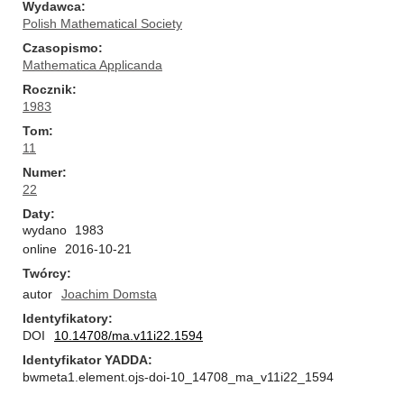
Wydawca
Polish Mathematical Society
Czasopismo
Mathematica Applicanda
Rocznik
1983
Tom
11
Numer
22
Daty
wydano
1983
online
2016-10-21
Twórcy
autor
Joachim Domsta
Identyfikatory
DOI
10.14708/ma.v11i22.1594
Identyfikator YADDA
bwmeta1.element.ojs-doi-10_14708_ma_v11i22_1594