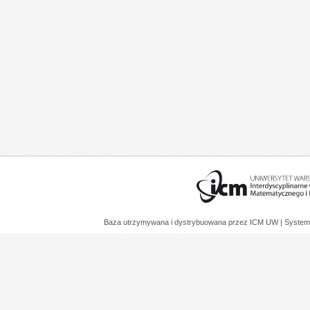
Baza utrzymywana i dystrybuowana przez
ICM UW
| System