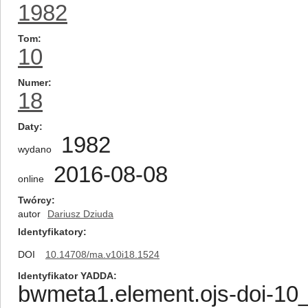
1982
Tom
10
Numer
18
Daty
1982
wydano
2016-08-08
online
Twórcy
autor
Dariusz Dziuda
Identyfikatory
DOI
10.14708/ma.v10i18.1524
Identyfikator YADDA
bwmeta1.element.ojs-doi-1