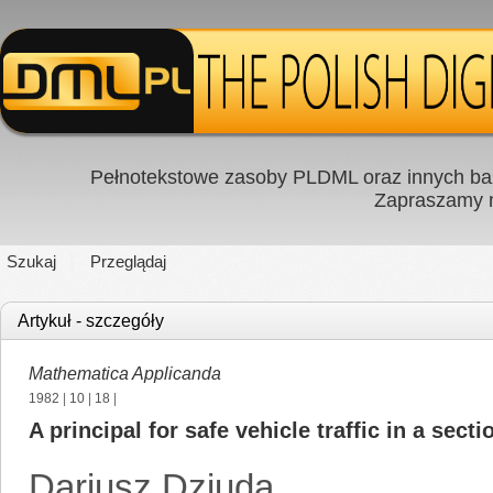
Pełnotekstowe zasoby PLDML oraz innych baz
Zapraszamy
Szukaj
Przeglądaj
Artykuł - szczegóły
Mathematica Applicanda
1982
|
10
|
18
|
A principal for safe vehicle traffic in a sec
Dariusz Dziuda