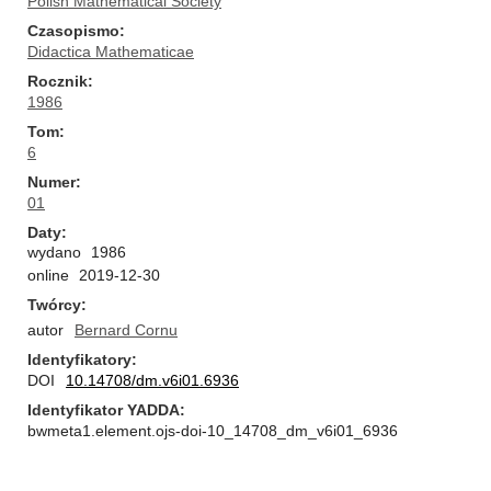
Polish Mathematical Society
Czasopismo
Didactica Mathematicae
Rocznik
1986
Tom
6
Numer
01
Daty
wydano
1986
online
2019-12-30
Twórcy
autor
Bernard Cornu
Identyfikatory
DOI
10.14708/dm.v6i01.6936
Identyfikator YADDA
bwmeta1.element.ojs-doi-10_14708_dm_v6i01_6936