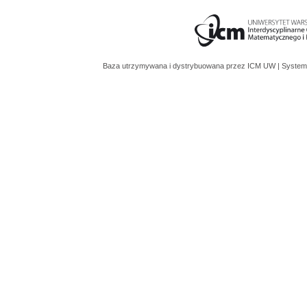
Baza utrzymywana i dystrybuowana przez
ICM UW
| System