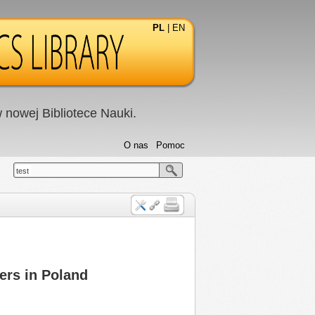
PL
|
EN
nowej Bibliotece Nauki.
O nas
Pomoc
test
ers in Poland