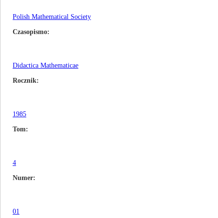
Polish Mathematical Society
Czasopismo
Didactica Mathematicae
Rocznik
1985
Tom
4
Numer
01