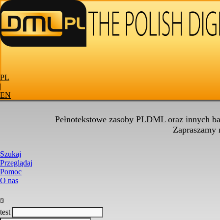
PL
|
EN
Pełnotekstowe zasoby PLDML oraz innych baz
Zapraszamy
Szukaj
Przeglądaj
Pomoc
O nas
test