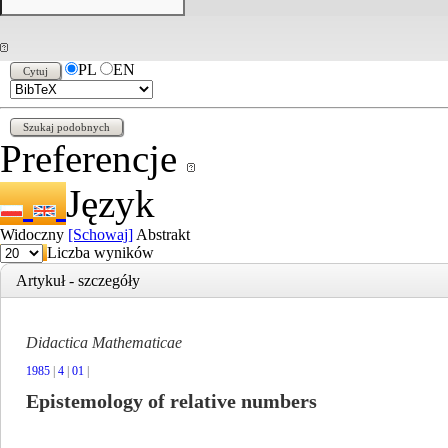
PL
EN
Preferencje
Język
Widoczny
[Schowaj]
Abstrakt
Liczba wyników
Artykuł - szczegóły
Didactica Mathematicae
1985
|
4
|
01
|
Epistemology of relative numbers