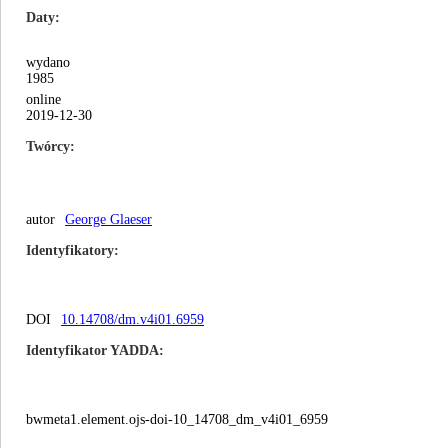
Daty
wydano
1985
online
2019-12-30
Twórcy
autor
George Glaeser
Identyfikatory
DOI
10.14708/dm.v4i01.6959
Identyfikator YADDA
bwmeta1.element.ojs-doi-10_14708_dm_v4i01_6959