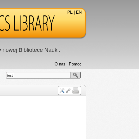
PL
|
EN
nowej Bibliotece Nauki.
O nas
Pomoc
test