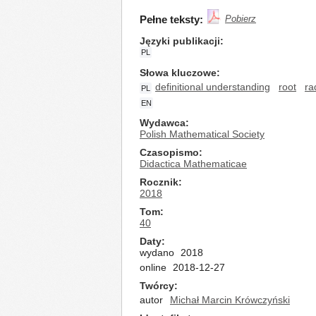
Pełne teksty:
Pobierz
Języki publikacji
PL
Słowa kluczowe
definitional understanding
root
ra
PL
EN
Wydawca
Polish Mathematical Society
Czasopismo
Didactica Mathematicae
Rocznik
2018
Tom
40
Daty
wydano
2018
online
2018-12-27
Twórcy
autor
Michał Marcin Krówczyński