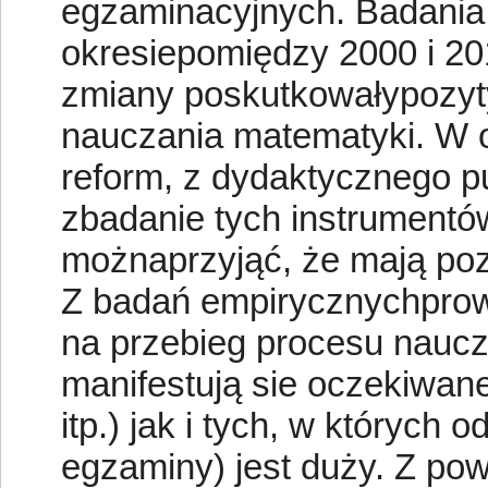
egzaminacyjnych. Badania
okresiepomiędzy 2000 i 2
zmiany poskutkowałypozyt
nauczania matematyki. W 
reform, z dydaktycznego pu
zbadanie tych instrumentó
możnaprzyjąć, że mają poz
Z badań empirycznychpro
na przebieg procesu naucz
manifestują sie oczekiwane
itp.) jak i tych, w których 
egzaminy) jest duży. Z po