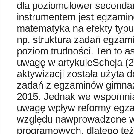
dla poziomulower secondar
instrumentem jest egzamin
matematyka na efekty ty
np. struktura zadań egzami
poziom trudności. Ten to 
uwagę w artykuleScheja (2
aktywizacji została użyta 
zadań z egzaminów gimnaz
2015. Jednak we wspomnian
uwagę wpływ reformy egza
względu nawprowadzone w
programowych, dlatego te