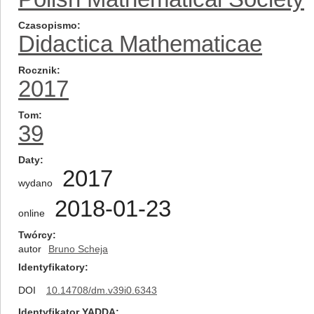
Czasopismo
Didactica Mathematicae
Rocznik
2017
Tom
39
Daty
2017
wydano
2018-01-23
online
Twórcy
autor
Bruno Scheja
Identyfikatory
DOI
10.14708/dm.v39i0.6343
Identyfikator YADDA