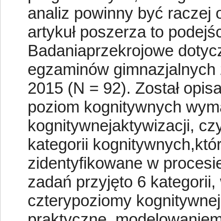
analiz powinny być raczej
artykuł poszerza to podej
Badaniaprzekrojowe dotyc
egzaminów gimnazjalnych z
2015 (N = 92). Został opis
poziom kognitywnych wyma
kognitywnejaktywizacji, cz
kategorii kognitywnych,któ
zidentyfikowane w procesie
zadań przyjęto 6 kategorii,
czterypoziomy kognitywne
praktyczne, modelowaniem