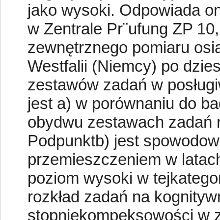
jako wysoki. Odpowiada on
w Zentrale Pr¨ufung ZP 1
zewnętrznego pomiaru osią
Westfalii (Niemcy) po dzies
zestawów zadań w posług
jest a) w porównaniu do b
obydwu zestawach zadań r
Podpunktb) jest spowodo
przemieszczeniem w latac
poziom wysoki w tejkategor
rozkład zadań na kognitywn
stopniekompeksowości w z