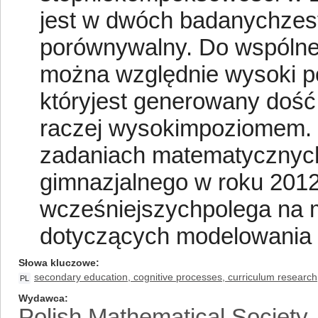
jest w dwóch badanychzest
porównywalny. Do wspólnej
można względnie wysoki p
któryjest generowany dość
raczej wysokimpoziomem. 
zadaniach matematycznyc
gimnazjalnego w roku 201
wcześniejszychpolega na 
dotyczących modelowania 
Słowa kluczowe
secondary education, cognitive processes, curriculum research,
PL
Wydawca
Polish Mathematical Society