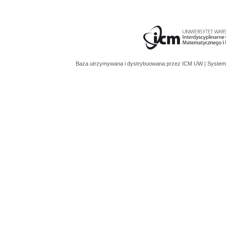
Baza utrzymywana i dystrybuowana przez
ICM UW
| System