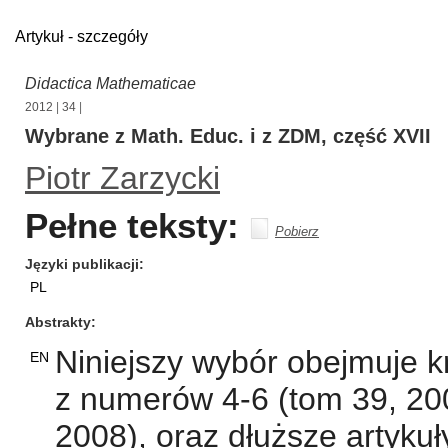
Artykuł - szczegóły
Didactica Mathematicae
2012
|
34
|
Wybrane z Math. Educ. i z ZDM, część XVII
Piotr Zarzycki
Pełne teksty:
Pobierz
Języki publikacji
PL
Abstrakty
Niniejszy wybór obejmuje kr
EN
z numerów 4-6 (tom 39, 20
2008), oraz dłuższe artykuły