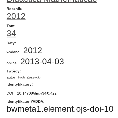
Rocznik
2012
Tom
34
Daty
2012
wydano
2013-04-03
online
Twórcy
autor
Piotr Zarzycki
Identyfikatory
DOI
10.14708/dm.v34i0.422
Identyfikator YADDA
bwmeta1.element.ojs-doi-1