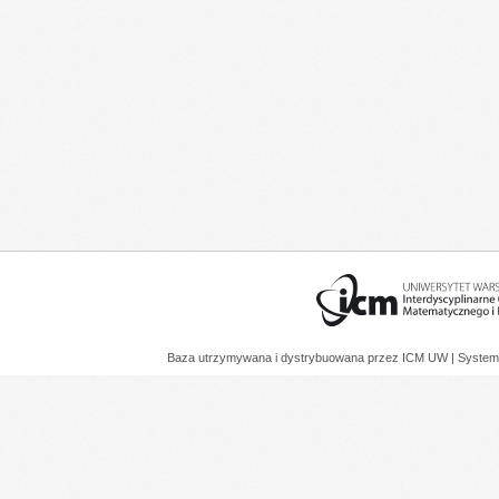
Baza utrzymywana i dystrybuowana przez
ICM UW
| System