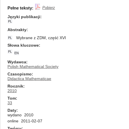
Pełne teksty:
Pobierz
Języki publikacji
PL
Abstrakty
Wybrane z ZDM, część XVI
PL
Słowa kluczowe
PL
EN
Wydawca
Polish Mathematical Society
Czasopismo
Didactica Mathematicae
Rocznik
2010
Tom
33
Daty
wydano
2010
online
2011-02-07
Twórcy