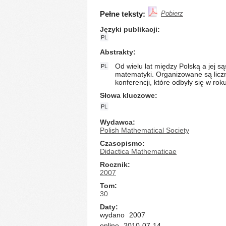
Pełne teksty:
Pobierz
Języki publikacji
PL
Abstrakty
Od wielu lat między Polską a jej 
PL
matematyki. Organizowane są liczn
konferencji, które odbyły się w rok
Słowa kluczowe
PL
Wydawca
Polish Mathematical Society
Czasopismo
Didactica Mathematicae
Rocznik
2007
Tom
30
Daty
wydano
2007
online
2010-07-14