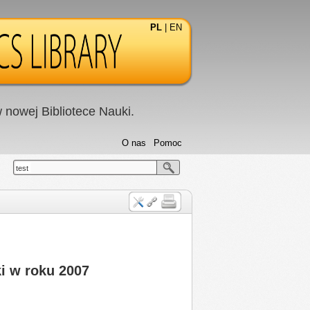
PL
|
EN
nowej Bibliotece Nauki.
O nas
Pomoc
test
i w roku 2007