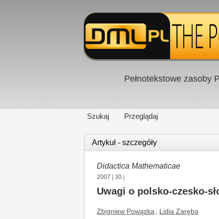
Pełnotekstowe zasoby P
Szukaj
Przeglądaj
Artykuł - szczegóły
Didactica Mathematicae
2007
|
30
|
Uwagi o polsko-czesko-sł
Zbigniew Powązka
,
Lidia Zaręba