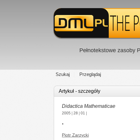
Pełnotekstowe zasoby P
Szukaj
Przeglądaj
Artykuł - szczegóły
Didactica Mathematicae
2005
|
28
|
01
|
.
Piotr Zarzycki