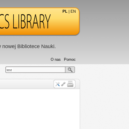
PL
|
EN
nowej Bibliotece Nauki.
O nas
Pomoc
test