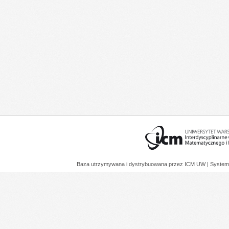
Baza utrzymywana i dystrybuowana przez
ICM UW
| System