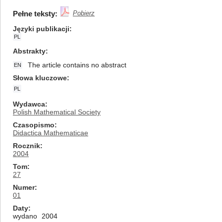
Pełne teksty:
Pobierz
Języki publikacji
PL
Abstrakty
The article contains no abstract
EN
Słowa kluczowe
PL
Wydawca
Polish Mathematical Society
Czasopismo
Didactica Mathematicae
Rocznik
2004
Tom
27
Numer
01
Daty
wydano
2004