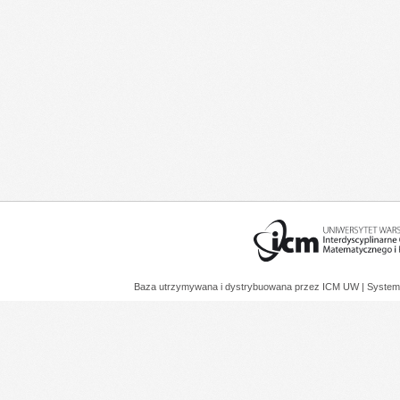
Baza utrzymywana i dystrybuowana przez
ICM UW
| System