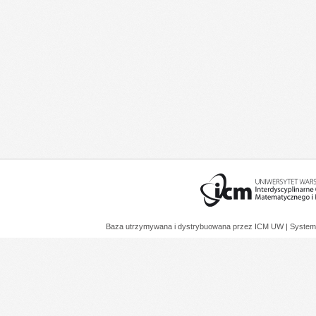
Baza utrzymywana i dystrybuowana przez
ICM UW
| System