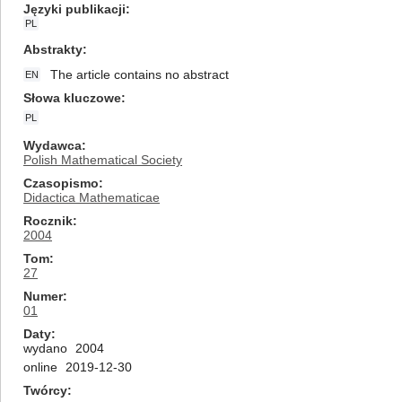
Języki publikacji
PL
Abstrakty
The article contains no abstract
EN
Słowa kluczowe
PL
Wydawca
Polish Mathematical Society
Czasopismo
Didactica Mathematicae
Rocznik
2004
Tom
27
Numer
01
Daty
wydano
2004
online
2019-12-30
Twórcy