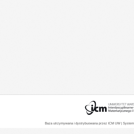
Baza utrzymywana i dystrybuowana przez
ICM UW
| System