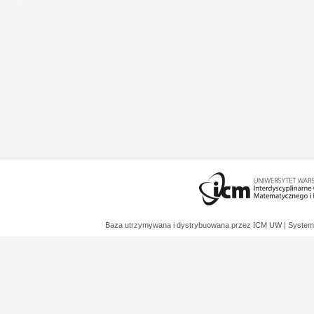
Baza utrzymywana i dystrybuowana przez
ICM UW
| System