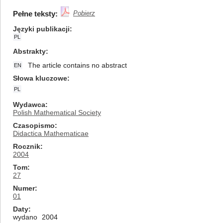
Pełne teksty:
Pobierz
Języki publikacji
PL
Abstrakty
The article contains no abstract
EN
Słowa kluczowe
PL
Wydawca
Polish Mathematical Society
Czasopismo
Didactica Mathematicae
Rocznik
2004
Tom
27
Numer
01
Daty
wydano
2004