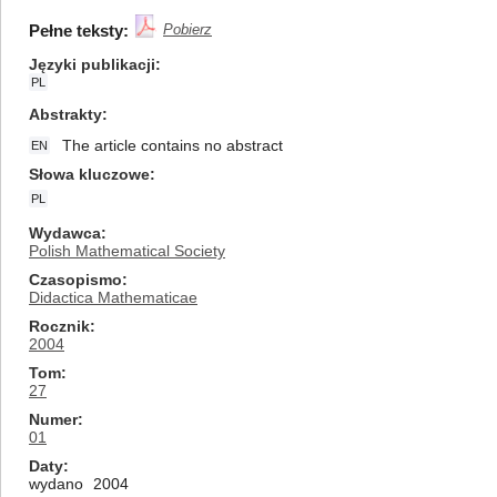
Pełne teksty:
Pobierz
Języki publikacji
PL
Abstrakty
The article contains no abstract
EN
Słowa kluczowe
PL
Wydawca
Polish Mathematical Society
Czasopismo
Didactica Mathematicae
Rocznik
2004
Tom
27
Numer
01
Daty
wydano
2004