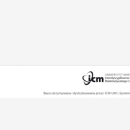
Baza utrzymywana i dystrybuowana przez
ICM UW
| System