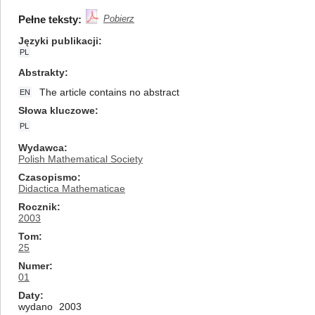
Pełne teksty:
Pobierz
Języki publikacji
PL
Abstrakty
The article contains no abstract
EN
Słowa kluczowe
PL
Wydawca
Polish Mathematical Society
Czasopismo
Didactica Mathematicae
Rocznik
2003
Tom
25
Numer
01
Daty
wydano
2003