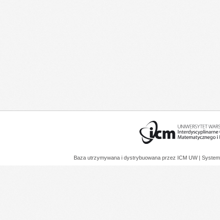
Baza utrzymywana i dystrybuowana przez
ICM UW
| System